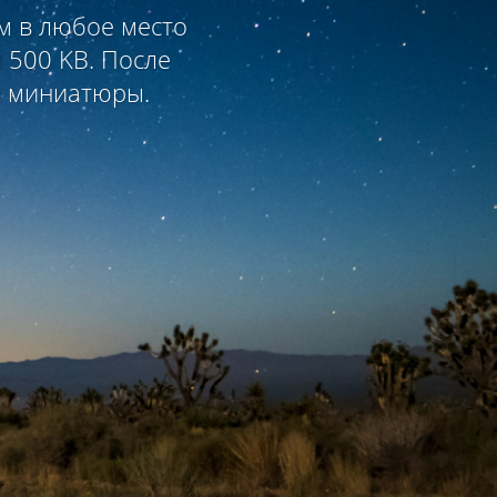
м в любое место
 500 KB. После
 и миниатюры.